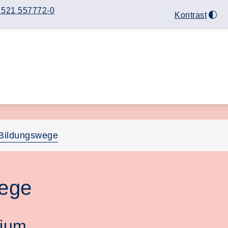
 521 557772-0
Kontrast
Bildungswege
ege
mium