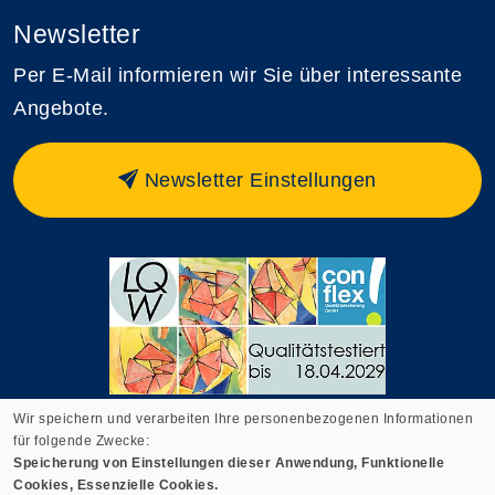
Newsletter
Per E-Mail informieren wir Sie über interessante
Angebote.
Newsletter Einstellungen
Wir speichern und verarbeiten Ihre personenbezogenen Informationen
für folgende Zwecke:
Speicherung von Einstellungen dieser Anwendung, Funktionelle
Cookie Einstellungen
Cookies, Essenzielle Cookies.